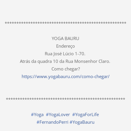
****************************************************
YOGA BAURU
Endereço
Rua José Lúcio 1-70.
Atrás da quadra 10 da Rua Monsenhor Claro.
Como chegar?
https://www.yogabauru.com/como-chegar/
***************************************************
#
Yoga
#
YogaLover
#
YogaForLife
#
FernandoPerri
#
YogaBauru